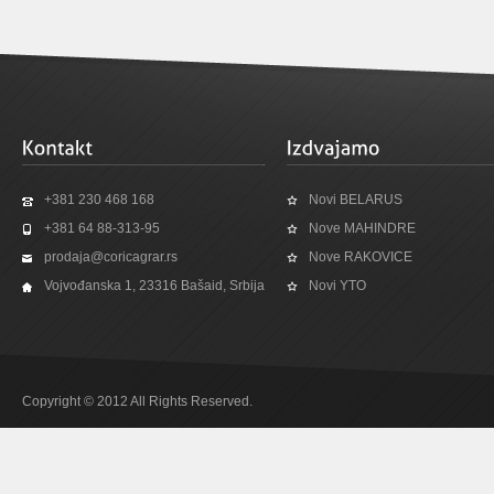
+381 230 468 168
Novi BELARUS
+381 64 88-313-95
Nove MAHINDRE
prodaja@coricagrar.rs
Nove RAKOVICE
Vojvođanska 1, 23316 Bašaid, Srbija
Novi YTO
Copyright © 2012 All Rights Reserved.