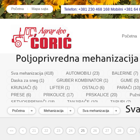
Početna
Mapa sajta
Telefon: +381 230 468 168 Mobilni +381 64 
Početna
Sva mehanizacija (418)
AUTOMOBILI (23)
BALERINE (7)
Daska za sneg (1)
GRUBER KOMBINATOR (1)
GUME (0)
KRUNJAČI (5)
LIFTER (1)
OSTALO (6)
PARAČI (10)
PRESE (6)
PRIKOLICE (17)
PRSKALICE (20)
Pužni
SETVOSPREMAČI (18)
TANJIRAČE (10)
TARUPI (7)
VALJCI (8)
Početna
Mehanizacija
Sva mehanizacija
<<
<
21
22
23
24
25
26
27
28
29