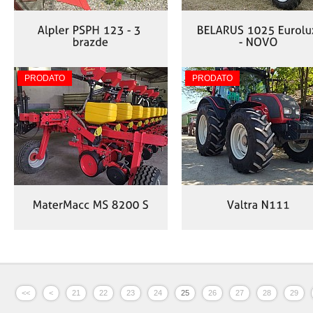
PRODATO
PRODATO
<<
<
21
22
23
24
25
26
27
28
29