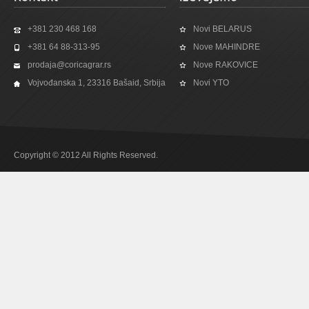
+381 230 468 168
Novi BELARUS
+381 64 88-313-95
Nove MAHINDRE
prodaja@coricagrar.rs
Nove RAKOVICE
Vojvođanska 1, 23316 Bašaid, Srbija
Novi YTO
Copyright © 2012 All Rights Reserved.