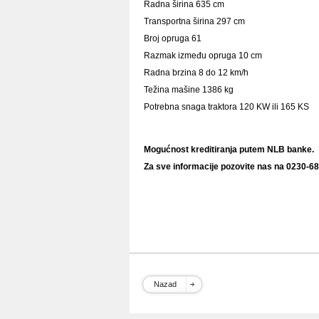
Radna širina 635 cm
Transportna širina 297 cm
Broj opruga 61
Razmak između opruga 10 cm
Radna brzina 8 do 12 km/h
Težina mašine 1386 kg
Potrebna snaga traktora 120 KW ili 165 KS
Mogućnost kreditiranja putem NLB banke.
Za sve informacije pozovite nas na 0230-68
setvospremac, setvospremač, setvospremiranje
setvospremači, setvospremači oglasi, setvos
polovni u srbiji, setvospremači polovni na pr
setvospremac poljoinfo, setvospremač poljoin
polovni setvospremač imt, prodaja polovnih 
Nazad