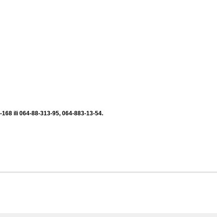
-168 ili 064-88-313-95, 064-883-13-54.
, kolskilder, kolskildiranje, setvospremaci, setvospremaci oglasi,
premaci polovni na prodaju, setvospremaci polovni prodaja, setvospremaci
odaju, setvospremači polovni prodaja, setvospremači polovni u srbiji,
fo, setvospreac polovni, setvospremač polovni, polovni setvospremac imt,
setvospremaca, prodaja polovnih setvospremača, konskilder, konskildiranje