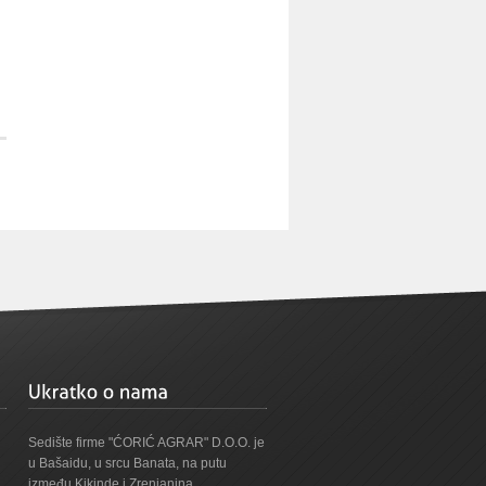
Sedište firme "ĆORIĆ AGRAR" D.O.O. je
u Bašaidu, u srcu Banata, na putu
između Kikinde i Zrenjanina.