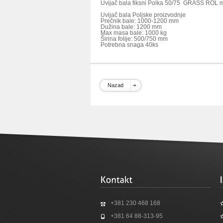
Uvijač bala fiksni Polka 50/75 GRASS ROL m
Uvijač bala Poljske proizvodnje
Prečnik bale: 1000-1200 mm
Dužina bale: 1200 mm
Max masa bale: 1000 kg
Širina folije: 500/750 mm
Potrebna snaga 40ks
Nazad
+381 230 468 168
+381 64 88-313-95