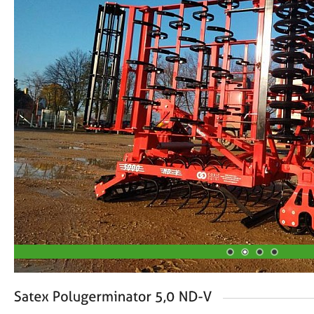
1
2
3
4