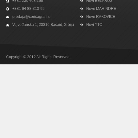
+381 230 468 168
Novi BELARUS
+381 64 88-313-95
Nove MAHINDRE
prodaja@coricagrar.rs
Nove RAKOVICE
Vojvođanska 1, 23316 Bašaid, Srbija
Novi YTO
Copyright © 2012 All Rights Reserved.