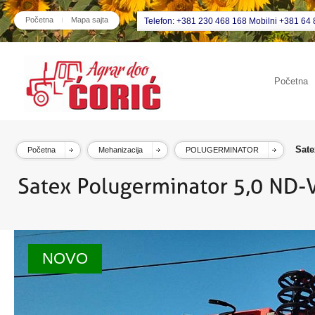
Početna
Mapa sajta
Telefon: +381 230 468 168 Mobilni +381 64 
Početna
Sate
Početna
Mehanizacija
POLUGERMINATOR
NOVO