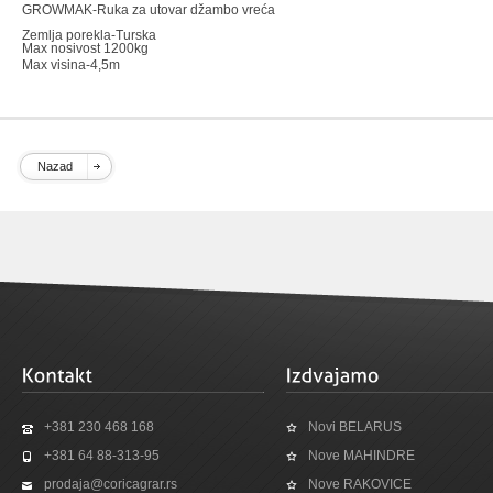
GROWMAK-Ruka za utovar džambo vreća
Zemlja porekla-Turska
Max nosivost 1200kg
Max visina-4,5m
Nazad
+381 230 468 168
Novi BELARUS
+381 64 88-313-95
Nove MAHINDRE
prodaja@coricagrar.rs
Nove RAKOVICE