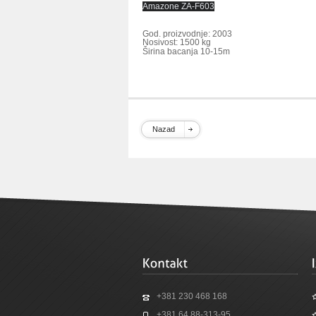
Amazone ZA-F603
God. proizvodnje: 2003
Nosivost: 1500 kg
Širina bacanja 10-15m
Nazad
+381 230 468 168
+381 64 88-313-95