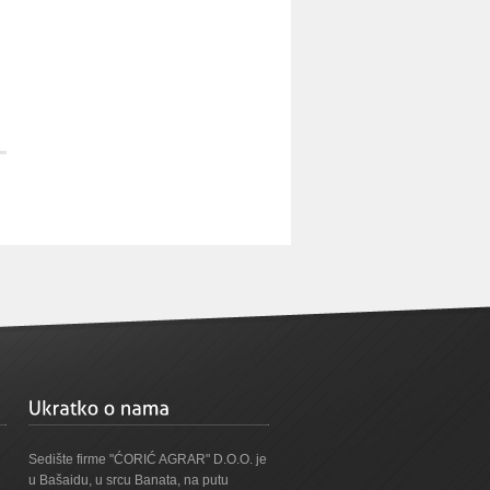
Sedište firme "ĆORIĆ AGRAR" D.O.O. je
u Bašaidu, u srcu Banata, na putu