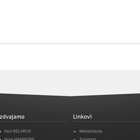
Novi BELARUS
Mehanizacija
Nove MAHINDRE
Transport