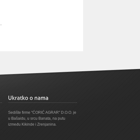
Sedište firme "ĆORIĆ AGRAR" D.O.O. je
u Bašaidu, u srcu Banata, na putu
između Kikinde i Zrenjanina.