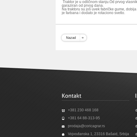
Traktor je u odličnom stanju.Od prvog vlasnik
garaziran od prvog dana.
Na traktoru su još uvek fabričke gume, dobija
je farbana i dodato je rotaciono svetlo.
Nazad
+381 230 468 168
+381 64 88-313-95
prodaja@coricagrar.rs
Vojvođanska 1, 23316 Bašaid, Srbija