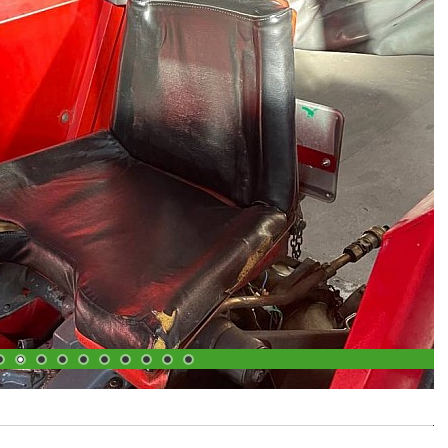
1
2
3
4
5
6
7
8
9
10