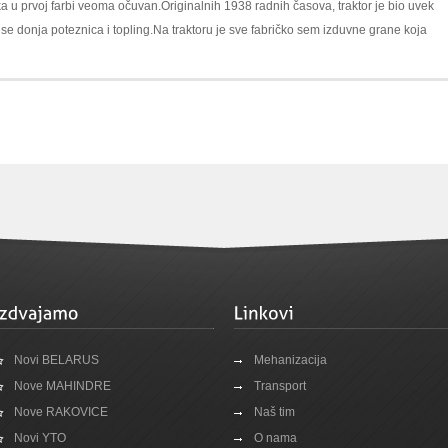
a u prvoj farbi veoma očuvan.Originalnih 1938 radnih časova, traktor je bio uvek
 se donja poteznica i topling.Na traktoru je sve fabričko sem izduvne grane koja
Novi BELARUS
Mehanizacija
Nove MAHINDRE
Transport
Nove RAKOVICE
Naš tim
Novi YTO
O nama