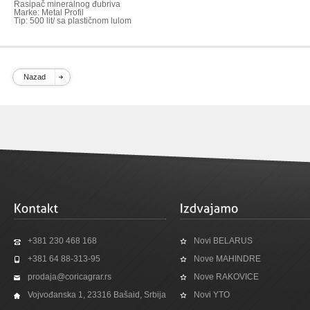
Rasipač mineralnog đubriva
Marke: Metal Profil
Tip: 500 lit/ sa plastičnom lulom
Nazad
+381 230 468 168
Novi BELARUS
+381 64 88-313-95
Nove MAHINDRE
prodaja@coricagrar.rs
Nove RAKOVICE
Vojvođanska 1, 23316 Bašaid, Srbija
Novi YTO