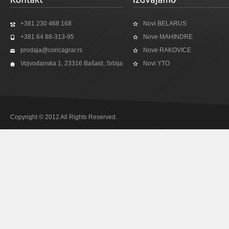
+381 230 468 168
Novi BELARUS
+381 64 88-313-95
Nove MAHINDRE
prodaja@coricagrar.rs
Nove RAKOVICE
Vojvođanska 1, 23316 Bašaid, Srbija
Novi YTO
Copyright © 2012 All Rights Reserved.