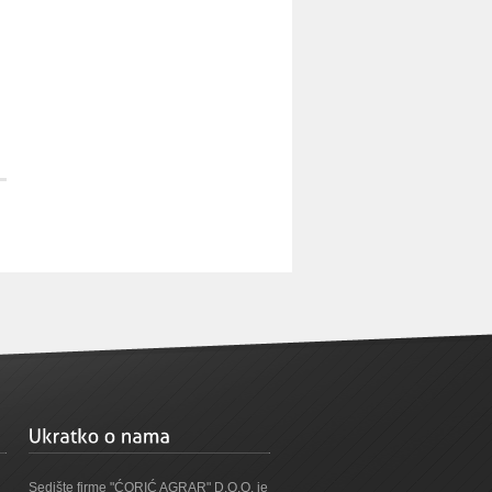
Sedište firme "ĆORIĆ AGRAR" D.O.O. je