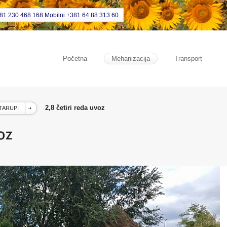
381 230 468 168 Mobilni +381 64 88 313 60
Početna
Mehanizacija
Transport
2,8 četiri reda uvoz
TARUPI