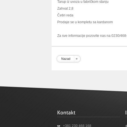
Tarup iz uvoza u fabričkom stanju
Zahvat 2,8
Četiri reda
Prodaje se u kompletu sa kardanom
Za sve informacije pozovite nas na 0230/468
Nazad
+381 230 468 168