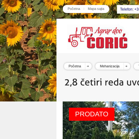
Početna
Mapa sajta
Telefon: +
Početna
Mehanizacija
PRODATO