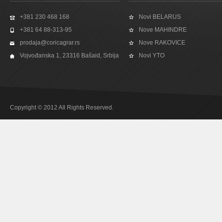
+381 230 468 168
Novi BELARUS
+381 64 88-313-95
Nove MAHINDRE
prodaja@coricagrar.rs
Nove RAKOVICE
Vojvođanska 1, 23316 Bašaid, Srbija
Novi YTO
Copyright © 2012 All Rights Reserved.