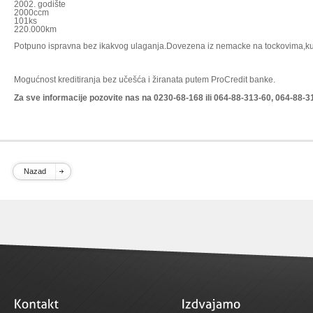
2002. godište
2000ccm
101ks
220.000km
Potpuno ispravna bez ikakvog ulaganja.Dovezena iz nemacke na tockovima,kupl
Mogućnost kreditiranja bez učešća i žiranata putem ProCredit banke.
Za sve informacije pozovite nas na 0230-68-168 ili 064-88-313-60, 064-88-3
Nazad