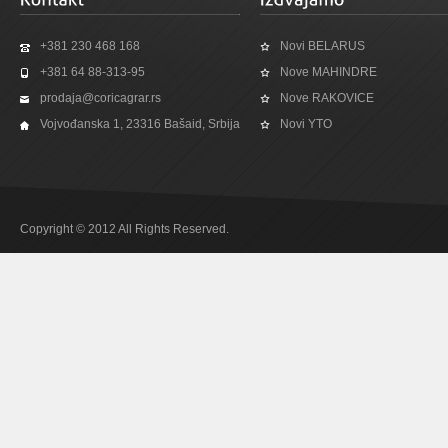
+381 230 468 168
Novi BELARUS
+381 64 88-313-95
Nove MAHINDRE
prodaja@coricagrar.rs
Nove RAKOVICE
Vojvođanska 1, 23316 Bašaid, Srbija
Novi YTO
Copyright © 2012 All Rights Reserved.