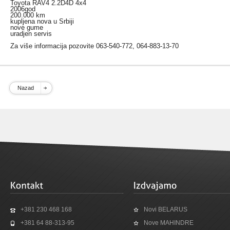
Toyota RAV4 2.2D4D 4x4
2006god
200.000 km
kupljena nova u Srbiji
nove gume
uradjen servis
Za više informacija pozovite 063-540-772, 064-883-13-70
Nazad
+381 230 468 168
Novi BELARUS
+381 64 88-313-95
Nove MAHINDRE