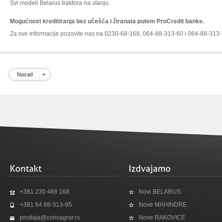
Svi modeli Belarus traktora na stanju.
Mogućnost kreditiranja bez učešća i žiranata putem ProCredit banke.
Za sve informacije pozovite nas na 0230-68-168, 064-88-313-60 i 064-88-313
Nazad
+381 230 468 168
Novi BELARUS
+381 64 88-313-95
Nove MAHINDRE
prodaja@coricagrar.rs
Nove RAKOVICE