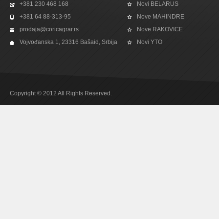
+381 230 468 168
Novi BELARUS
+381 64 88-313-95
Nove MAHINDRE
prodaja@coricagrar.rs
Nove RAKOVICE
Vojvođanska 1, 23316 Bašaid, Srbija
Novi YTO
Copyright © 2012 All Rights Reserved.