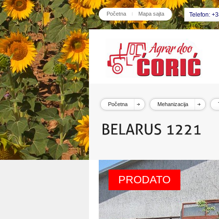
Početna
Mapa sajta
Telefon: +
Početna
Mehanizacija
PRODATO