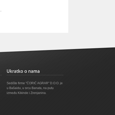
Sedište firme "ĆORIĆ AGRAR" D.O.O. je
u Bašaidu, u srcu Banata, na putu
između Kikinde i Zrenjanina.