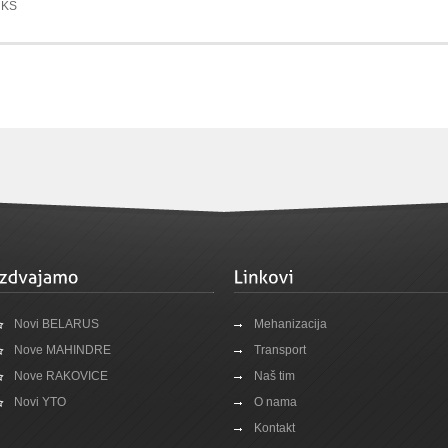
 KS
Novi BELARUS
Mehanizacija
Nove MAHINDRE
Transport
Nove RAKOVICE
Naš tim
Novi YTO
O nama
Kontakt