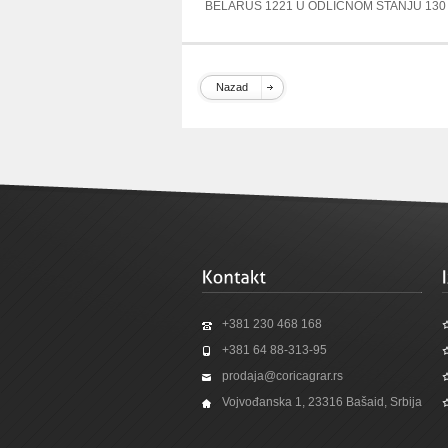
BELARUS 1221 U ODLICNOM STANJU 130
Nazad
+381 230 468 168
+381 64 88-313-95
prodaja@coricagrar.rs
Vojvođanska 1, 23316 Bašaid, Srbija