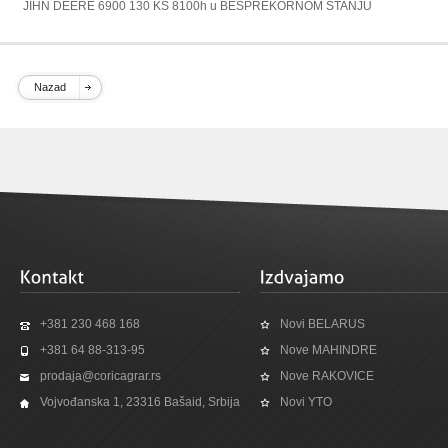
JIHN DEERE 6900 130 KS 8100h u BESPREKORNOM STANJU
Nazad
+381 230 468 168
Novi BELARUS
+381 64 88-313-95
Nove MAHINDRE
prodaja@coricagrar.rs
Nove RAKOVICE
Vojvođanska 1, 23316 Bašaid, Srbija
Novi YTO