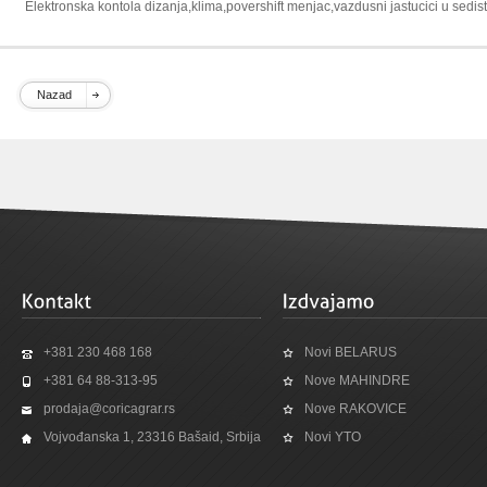
Elektronska kontola dizanja,klima,povershift menjac,vazdusni jastucici u sedis
Nazad
+381 230 468 168
Novi BELARUS
+381 64 88-313-95
Nove MAHINDRE
prodaja@coricagrar.rs
Nove RAKOVICE
Vojvođanska 1, 23316 Bašaid, Srbija
Novi YTO