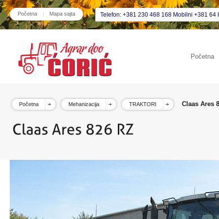
Početna
Mapa sajta
Telefon: +381 230 468 168 Mobilni +381 64 
Početna
Claas Ares 
Početna
Mehanizacija
TRAKTORI