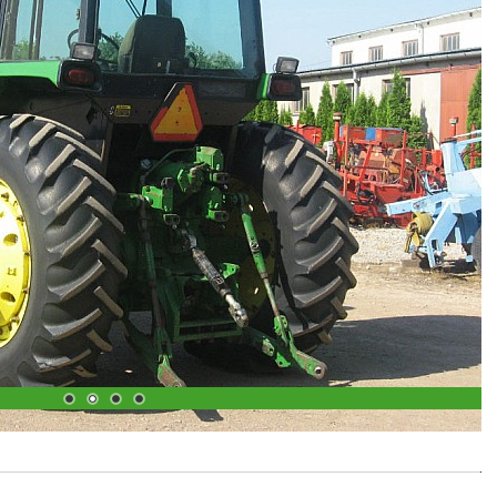
1
2
3
4