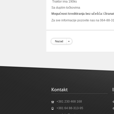
Traktor ima 190ks
Sa duplim točkovima
Mogućnost kreditiranja bez učešća i žirana
Za sve informacije pozovite nas na 064-88-3
Nazad
+381 230 468 168
+381 64 88-313-95