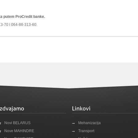
ta putem ProCredit banke.
13-70 i 064-88-313-60.
Novi BELARUS
Mehanizacija
Nove MAHINDRE
Transport