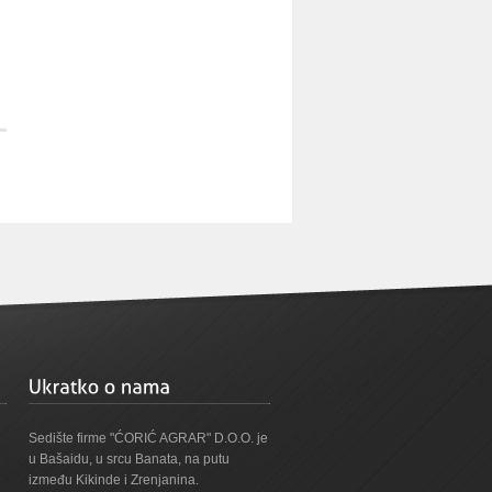
Sedište firme "ĆORIĆ AGRAR" D.O.O. je
u Bašaidu, u srcu Banata, na putu
između Kikinde i Zrenjanina.