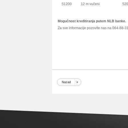
S1200
12 m vučeni
52
Mogućnost kreditiranja putem NLB banke.
Za sve informacije pozovite nas na 064-88-3
setvospremac, setvospremač, setvospremiranje
setvospremači, setvospremači oglasi, setvos
polovni u srbiji, setvospremači polovni na pr
setvospremac poljoinfo, setvospremač poljoin
polovni setvospremač imt, prodaja polovnih 
Nazad