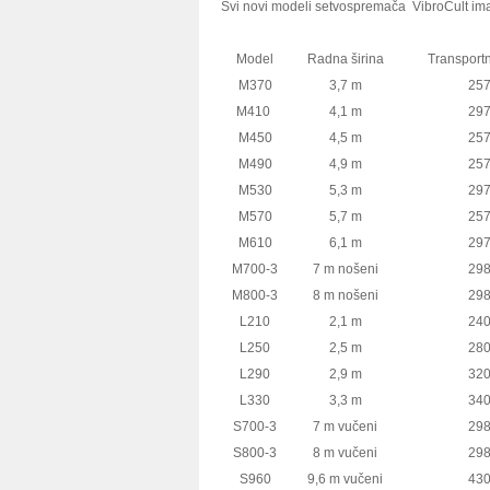
Svi novi modeli setvospremača VibroCult ima
Model
Radna širina
Transportn
M370
3,7 m
25
M410
4,1 m
29
M450
4,5 m
25
M490
4,9 m
25
M530
5,3 m
29
M570
5,7 m
25
M610
6,1 m
29
M700-3
7 m nošeni
29
M800-3
8 m nošeni
29
L210
2,1 m
24
L250
2,5 m
28
L290
2,9 m
32
L330
3,3 m
34
S700-3
7 m vučeni
29
S800-3
8 m vučeni
29
S960
9,6 m vučeni
43