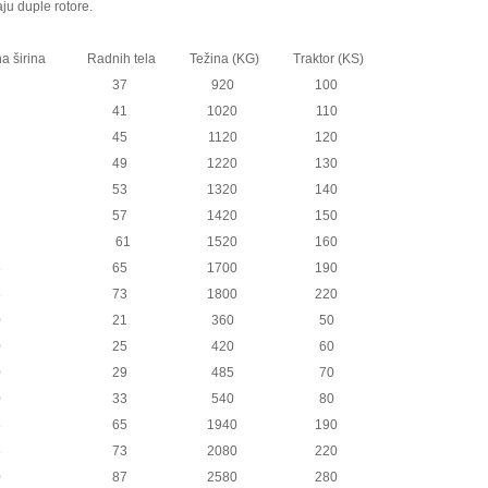
ju duple rotore.
a širina
Radnih tela
Težina (KG)
Traktor (KS)
7
37
920
100
7
41
1020
110
7
45
1120
120
7
49
1220
130
7
53
1320
140
7
57
1420
150
7
61
1520
160
8
65
1700
190
8
73
1800
220
0
21
360
50
0
25
420
60
0
29
485
70
0
33
540
80
8
65
1940
190
8
73
2080
220
0
87
2580
280