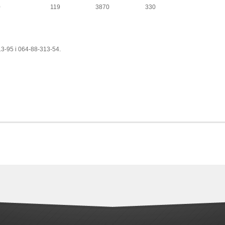
0
119
3870
330
13-95 i 064-88-313-54.
, kolskilder, kolskildiranje, setvospremaci, setvospremaci oglasi,
premaci polovni na prodaju, setvospremaci polovni prodaja, setvospremaci
odaju, setvospremači polovni prodaja, setvospremači polovni u srbiji,
fo, setvospreac polovni, setvospremač polovni, polovni setvospremac imt,
setvospremaca, prodaja polovnih setvospremača, konskilder, konskildiranje