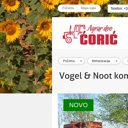
Početna
Mapa sajta
Telefon: +
Početna
Mehanizacija
NOVO