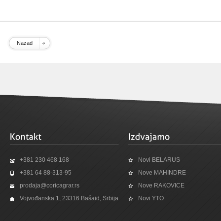
Nazad
+381 230 468 168
Novi BELARUS
+381 64 88-313-95
Nove MAHINDRE
prodaja@coricagrar.rs
Nove RAKOVICE
Vojvođanska 1, 23316 Bašaid, Srbija
Novi YTO