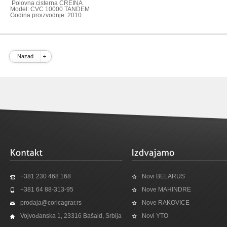
Polovna cisterna CREINA
Model: CVC 10000 TANDEM
Godina proizvodnje: 2010
Nazad
+381 230 468 168
Novi BELARUS
+381 64 88-313-95
Nove MAHINDRE
prodaja@coricagrar.rs
Nove RAKOVICE
Vojvođanska 1, 23316 Bašaid, Srbija
Novi YTO